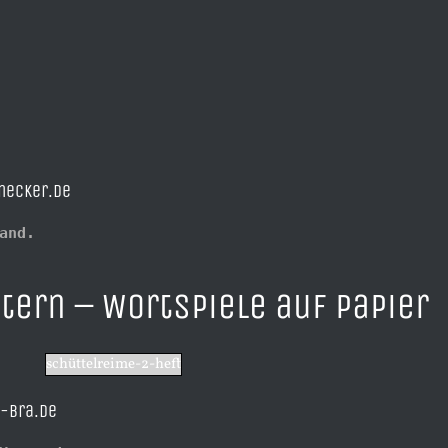
necker.de
and.
tern – Wortspiele auf Papier
schüttelreime-2-heft
-bra.de