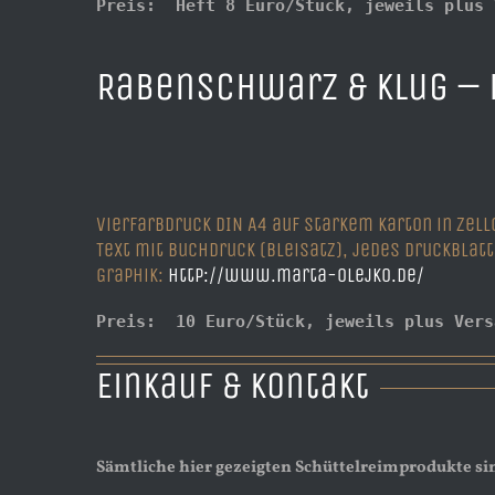
Preis:  Heft 8 Euro/Stück, jeweils plus 
Rabenschwarz & klug –
Vierfarbdruck DIN A4 auf starkem Karton in Zell
Text mit Buchdruck (Bleisatz), jedes Druckblat
Graphik:
http://www.marta-olejko.de/
Preis:  10 Euro/Stück, jeweils plus Vers
Einkauf & Kontakt
Sämtliche hier gezeigten Schüttelreimprodukte si