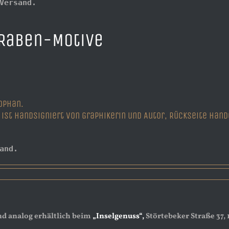
Versand.
 Raben-Motive
ophan.
t ist handsigniert von Graphikerin und Autor, Rückseite han
and.
nd analog erhältlich beim
„Inselgenuss“,
Störtebeker Straße 37,