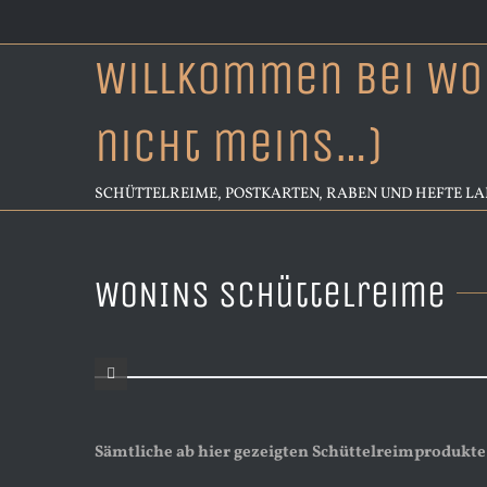
Zum
Inhalt
Willkommen bei WON
springen
nicht meins…)
SCHÜTTELREIME, POSTKARTEN, RABEN UND HEFTE L
WONINs Schüttelreime
Sämtliche ab hier gezeigten Schüttelreimprodukte