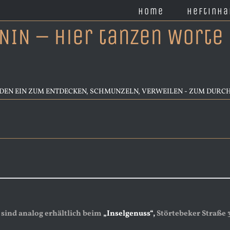
Home
Heftinha
IN – hier tanzen Worte 
ADEN EIN ZUM ENTDECKEN, SCHMUNZELN, VERWEILEN - ZUM DURC
 sind analog erhältlich beim
„Inselgenuss“,
Störtebeker Straße 3